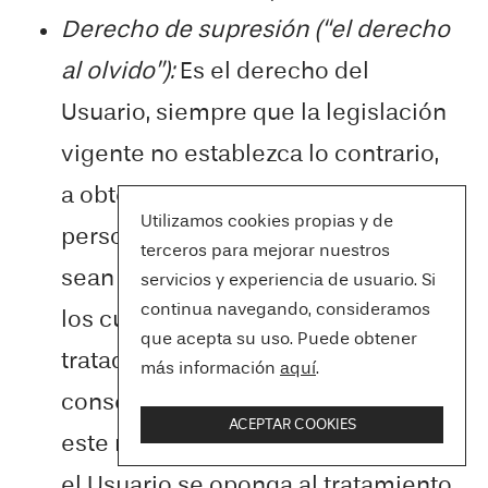
Derecho de supresión (“el derecho
al olvido”):
Es el derecho del
Usuario, siempre que la legislación
vigente no establezca lo contrario,
a obtener la supresión de sus datos
Utilizamos cookies propias y de
personales cuando estos ya no
terceros para mejorar nuestros
sean necesarios para los fines para
servicios y experiencia de usuario. Si
continua navegando, consideramos
los cuales fueron recogidos o
que acepta su uso. Puede obtener
tratados; el Usuario haya retirado su
más información
aquí
.
consentimiento al tratamiento y
ACEPTAR COOKIES
este no cuente con otra base legal;
el Usuario se oponga al tratamiento