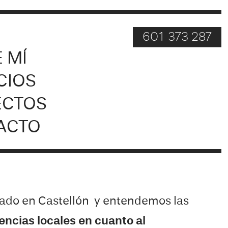
O
601 373 287
 MÍ
CIOS
ECTOS
ACTO
ado en Castellón
y entendemos las
encias locales en cuanto al