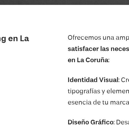
Ofrecemos una ampl
g en La
satisfacer las nece
en
La Coruña
:
Identidad Visual
: C
tipografías y elemen
esencia de tu marca
Diseño Gráfico
: Des